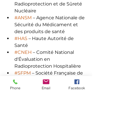
Radioprotection et de Sûreté 
Nucléaire
#ANSM
 – Agence Nationale de 
Sécurité du Médicament et 
des produits de santé
#HAS
 – Haute Autorité de 
Santé
#CNEH
 – Comité National 
d'Évaluation en 
Radioprotection Hospitalière
#SFPM
 – Société Française de 
Physique Médicale
#SFR
 – Société Française de 
Phone
Email
Facebook
Radiologie
#SFRO
 – Société Française de 
Radiothérapie Oncologique
#AFPPE
 – Association 
Française du Personnel 
Paramédical 