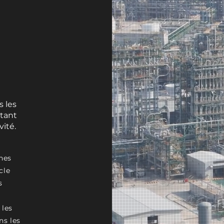
 les
ntant
vité.
nes
cle
s
 les
ns les