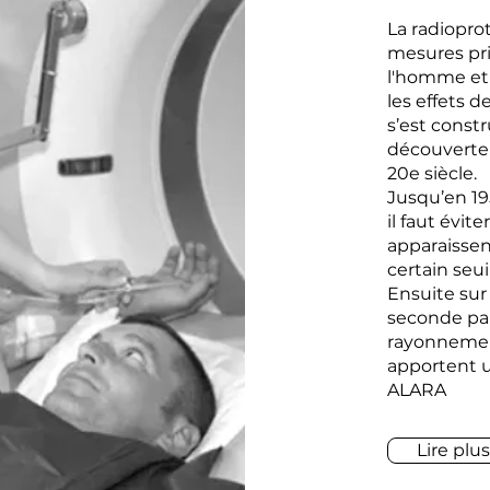
La radiopro
mesures pri
l'homme et
les effets 
s’est const
découverte 
20e siècle.
Jusqu’en 195
il faut évite
apparaissen
certain seui
Ensuite sur
seconde part
rayonnement
apportent u
ALARA
Lire plus