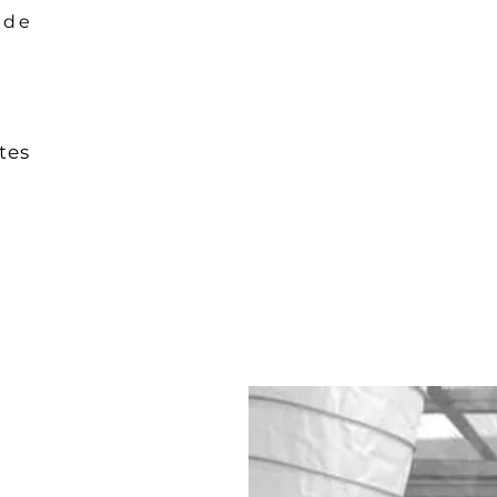
 de
tes