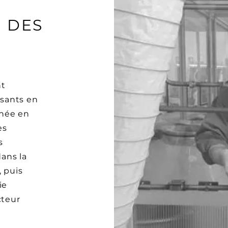
 DES
nt
sants en
nnée en
es
s
dans la
, puis
ie
cteur