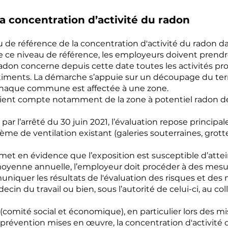
a concentration d’activité du radon
eau de référence de la concentration d'activité du radon da
 ce niveau de référence, les employeurs doivent prend
radon concerne depuis cette date toutes les activités pr
iments. La démarche s’appuie sur un découpage du territ
et chaque commune est affectée à une zone.
n tient compte notamment de la zone à potentiel radon d
 par l’arrêté du 30 juin 2021, l’évaluation repose principal
tème de ventilation existant (galeries souterraines, grott
 met en évidence que l’exposition est susceptible d’att
enne annuelle, l’employeur doit procéder à des mesurag
iquer les résultats de l'évaluation des risques et des 
cin du travail ou bien, sous l’autorité de celui-ci, au co
comité social et économique), en particulier lors des 
prévention mises en œuvre, la concentration d'activité 