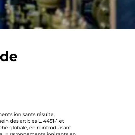
 de
ents ionisants résulte,
n des articles L. 4451-1 et
che globale, en réintroduisant
s aux rayonnements ionisants en