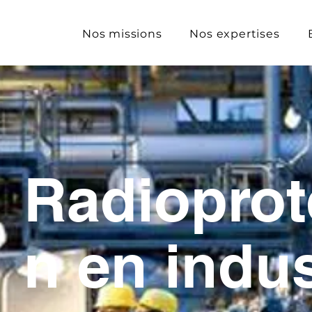
Nos missions
Nos expertises
Radioprot
n en indus