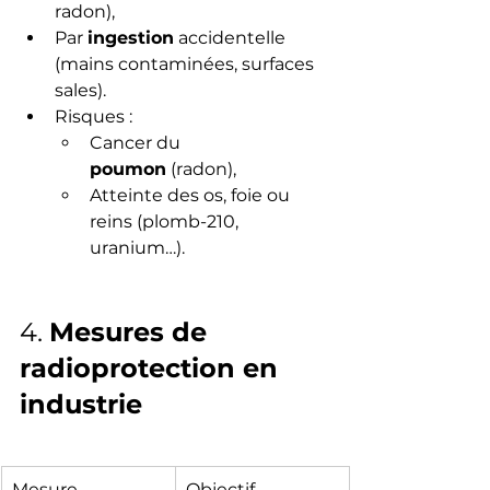
radon),
Par 
ingestion
 accidentelle 
(mains contaminées, surfaces 
sales).
Risques :
Cancer du 
poumon
 (radon),
Atteinte des os, foie ou 
reins (plomb-210, 
uranium…).
4. 
Mesures de 
radioprotection en 
industrie
Mesure
Objectif