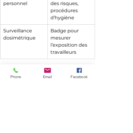
personnel
des risques, 
procédures 
d’hygiène
Surveillance 
Badge pour 
dosimétrique
mesurer 
l’exposition des 
travailleurs
En résumé
Phone
Email
Facebook
Source de 
Industries 
Effets sur la 
radioactivité
concernées
santé
Uranium, 
Métallurgie, 
Cancers 
thorium
extraction
(foie, os)