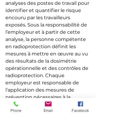
analyses des postes de travail pour 
identifier et quantifier le risque 
encouru par les travailleurs 
exposés. Sous la responsabilité de 
l’employeur et à partir de cette 
analyse, la personne compétente 
en radioprotection définit les 
mesures à mettre en œuvre au vu 
des résultats de la dosimétrie 
opérationnelle et des contrôles de 
radioprotection. Chaque 
employeur est responsable de 
l’application des mesures de 
prévention nécessaires à la 
protection de son personnel et, 
Phone
Email
Facebook
notamment, de la fourniture, de 
l’entretien et du contrôle des 
appareils et des équipements de 
protection individuelle et des 