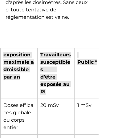
d'après les dosimétres. Sans ceux 
ci toute tentative de 
réglementation est vaine.
exposition 
Travailleurs
maximale a
susceptible
Public *
dmissible 
s         
par an
d’être 
exposés au 
RI
Doses effica
20 mSv
1 mSv
ces globale 
ou corps 
entier